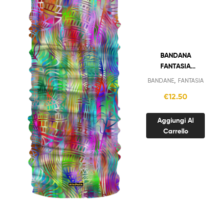
BANDANA
FANTASIA
COLORATA
,
BANDANE
FANTASIA
€
12.50
Aggiungi Al
Carrello