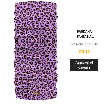
BANDANA
FANTASIA
LEOPARDATO
,
BANDANE
FANTASIA
ROSA
€
12.50
Aggiungi Al
Carrello