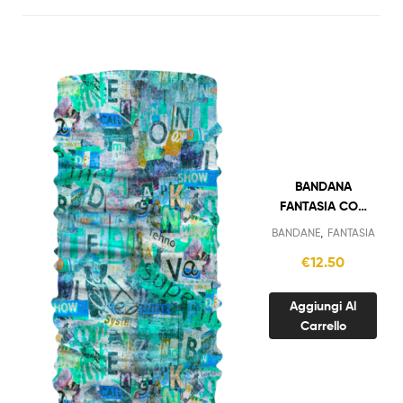
BANDANA
FANTASIA CON
SCRITTE
,
BANDANE
FANTASIA
AZZURRO
€
12.50
Aggiungi Al
Carrello