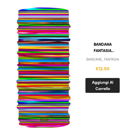
BANDANA
FANTASIA
STRISCE
,
BANDANE
FANTASIA
€
12.50
Aggiungi Al
Carrello