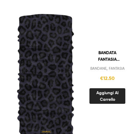
BANDATA
FANTASIA
LEOPARDATO
,
BANDANE
FANTASIA
NERO
€
12.50
Aggiungi Al
Carrello