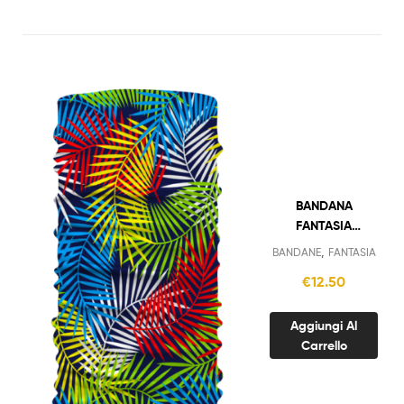
BANDANA
FANTASIA
PIUME NERO
,
BANDANE
FANTASIA
€
12.50
Aggiungi Al
Carrello