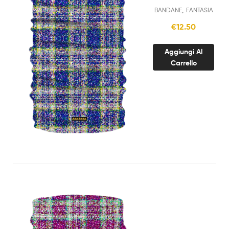
QUADRI BLU
,
BANDANE
FANTASIA
€
12.50
Aggiungi Al
Carrello