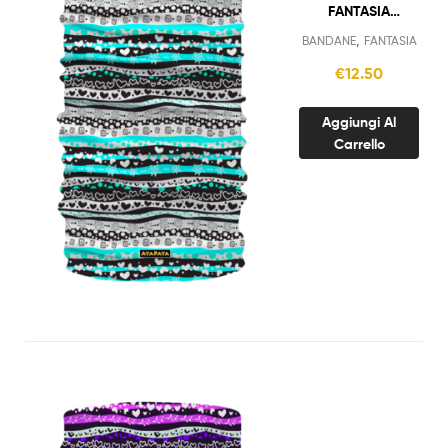
FANTASIA
STRISCE E
,
BANDANE
FANTASIA
CUORI
€
12.50
AZZURRO
Aggiungi Al
Carrello