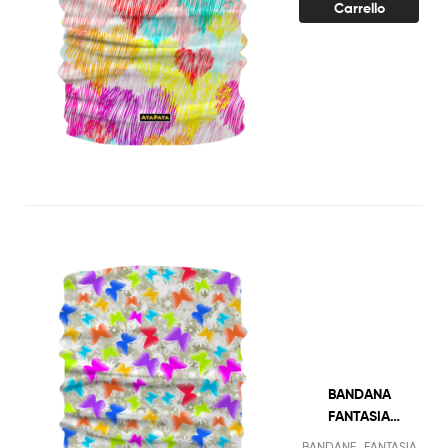
Carrello
BANDANA
FANTASIA
FARFALLE
,
BANDANE
FANTASIA