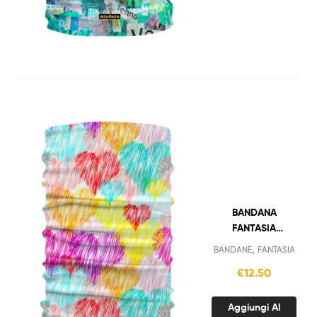
BANDANA
FANTASIA
CUORI
,
BANDANE
FANTASIA
€
12.50
Aggiungi Al