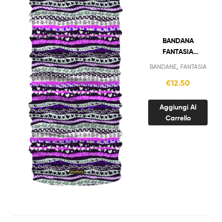
BANDANA
FANTASIA
STRISCE E
,
BANDANE
FANTASIA
CUORI VIOLA
€
12.50
Aggiungi Al
Carrello