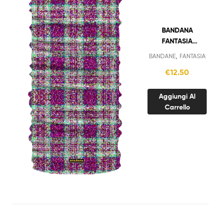
BANDANA
FANTASIA
QUADRI VIOLA
,
BANDANE
FANTASIA
€
12.50
Aggiungi Al
Carrello