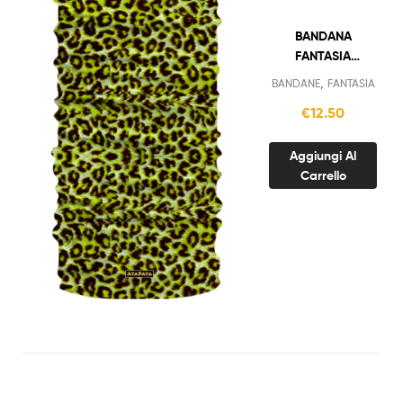
BANDANA
FANTASIA
LEOPARDATO
,
BANDANE
FANTASIA
GIALLO
€
12.50
Aggiungi Al
Carrello