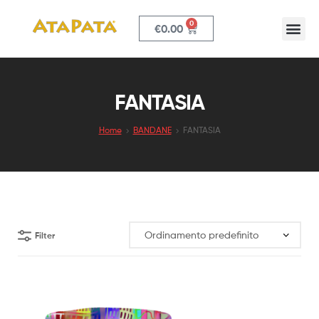
0
€
0.00
ATAPATA
FANTASIA
Home
BANDANE
FANTASIA
Filter