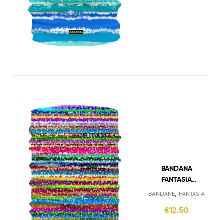
BANDANA
FANTASIA
STRISCE
,
BANDANE
FANTASIA
COLORATE
€
12.50