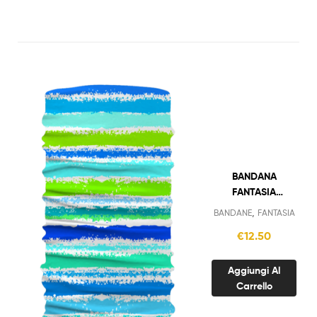
BANDANA
FANTASIA
STRISCE
,
BANDANE
FANTASIA
€
12.50
Aggiungi Al
Carrello