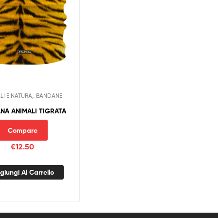
,
LI E NATURA
BANDANE
NA ANIMALI TIGRATA
Compare
€
12.50
giungi Al Carrello