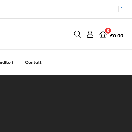
0
€
0.00
nditori
Contatti