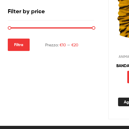
Filter by price
Filtra
Prezzo:
€10
—
€20
ANIMA
BANDA
Ag