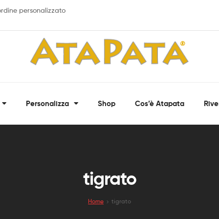
 ordine personalizzato
ATAPATA
Personalizza
Shop
Cos’è Atapata
Rive
Bandane,
fasce
multiuso
e
scaldacollo
personalizzati
tigrato
Home
tigrato