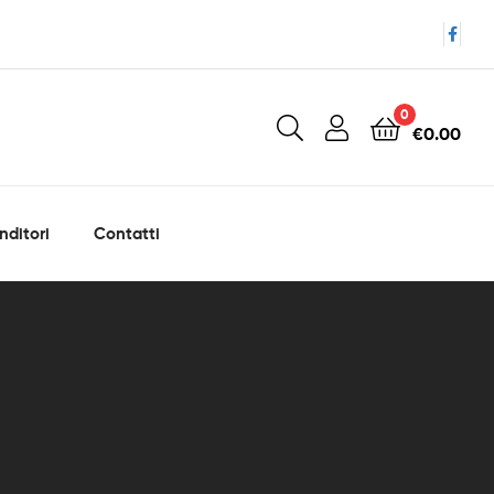
0
€
0.00
nditori
Contatti