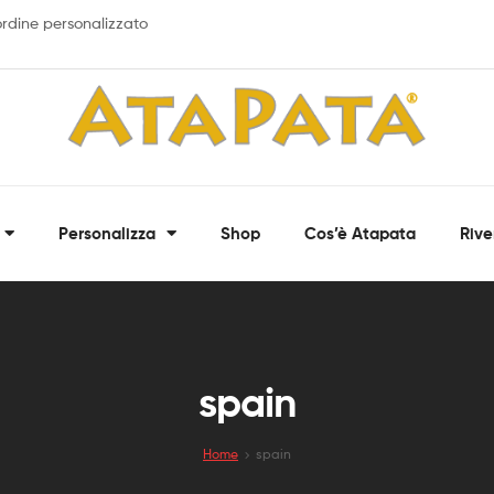
 ordine personalizzato
ATAPATA
Personalizza
Shop
Cos’è Atapata
Rive
Bandane,
fasce
multiuso
e
scaldacollo
personalizzati
spain
Home
spain