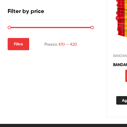
Filter by price
Filtra
Prezzo:
€10
—
€20
BANDAN
BANDA
Ag