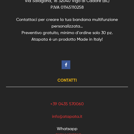
Via Salagona, 16 32040 Vigo di Cadore (BL)
P.IVA 01145110258
Contattaci per creare la tua bandana multifunzione
personalizzata…
Preventivo gratuito, minimo d’ordine solo 30 pz.
Atapata è un prodotto Made in Italy!
CONTATTI
+39 0435 570060
info@atapata.it
Whatsapp