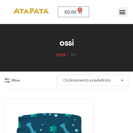
0
€
0.00
ATAPATA
ossi
Home
ossi
Filter