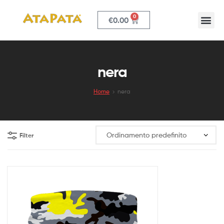
0
€
0.00
ATAPATA
nera
Home
nera
Filter