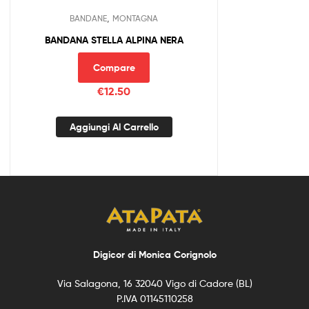
,
BANDANE
MONTAGNA
BANDANA STELLA ALPINA NERA
Compare
€
12.50
Aggiungi Al Carrello
Digicor di Monica Corignolo
Via Salagona, 16 32040 Vigo di Cadore (BL)
P.IVA 01145110258