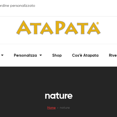
 ordine personalizzato
ATAPATA
Personalizza
Shop
Cos’è Atapata
Rive
Bandane,
fasce
multiuso
e
scaldacollo
personalizzati
nature
Home
nature