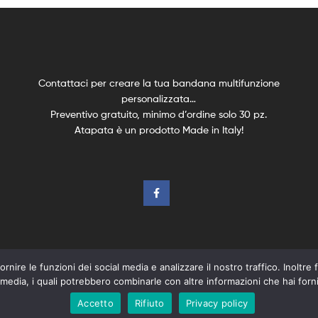
Contattaci per creare la tua bandana multifunzione
personalizzata…
Preventivo gratuito, minimo d’ordine solo 30 pz.
Atapata è un prodotto Made in Italy!
rnire le funzioni dei social media e analizzare il nostro traffico. Inoltre f
 media, i quali potrebbero combinarle con altre informazioni che hai fornit
kie Policy-
Termini e Condizioni
–
Credits
Accetto
Rifiuto
Privacy policy