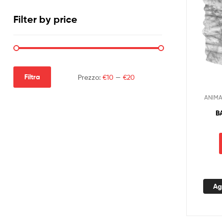
Filter by price
Filtra
Prezzo:
€10
—
€20
ANIMA
B
Ag