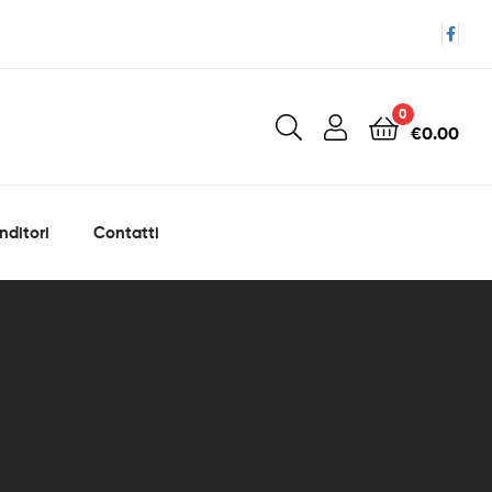
0
€
0.00
nditori
Contatti