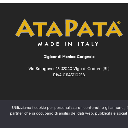
Digicor di Monica Corignolo
Via Salagona, 16 32040 Vigo di Cadore (BL)
P.IVA 01145110258
Utilizziamo i cookie per personalizzare i contenuti e gli annunci, fo
partner che si occupano di analisi dei dati web, pubblicità e social
Copyright © 2021
ATAPATA –
All Rights Reserved –
Privacy e Coo