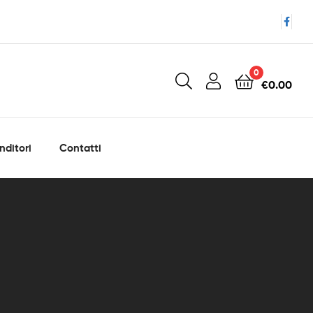
0
€
0.00
nditori
Contatti