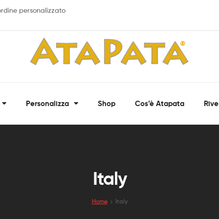
 ordine personalizzato
ATAPATA
Personalizza
Shop
Cos’è Atapata
Rive
Bandane,
fasce
multiuso
e
scaldacollo
personalizzati
Italy
Home
Italy