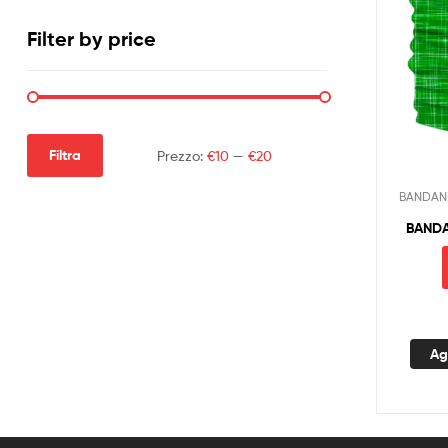
Filter by price
Filtra
Prezzo:
€10
—
€20
BANDAN
BANDA
Ag