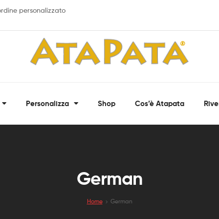
 ordine personalizzato
ATAPATA
Personalizza
Shop
Cos’è Atapata
Rive
Bandane,
fasce
multiuso
e
scaldacollo
personalizzati
German
Home
German