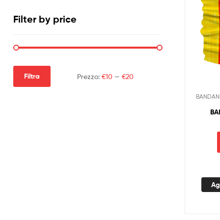
Filter by price
Filtra
Prezzo:
€10
—
€20
BANDAN
BA
Ag