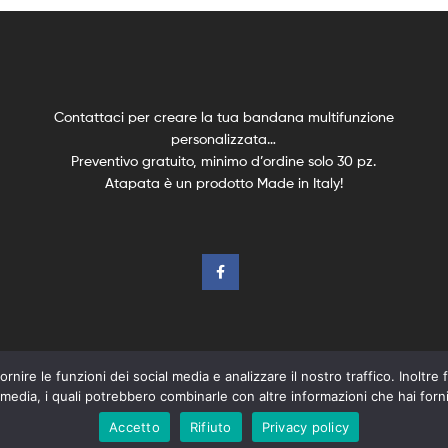
Contattaci per creare la tua bandana multifunzione
personalizzata…
Preventivo gratuito, minimo d’ordine solo 30 pz.
Atapata è un prodotto Made in Italy!
rnire le funzioni dei social media e analizzare il nostro traffico. Inoltre f
 media, i quali potrebbero combinarle con altre informazioni che hai fornit
kie Policy-
Termini e Condizioni
–
Credits
Accetto
Rifiuto
Privacy policy