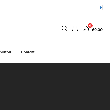
0
€
0.00
nditori
Contatti