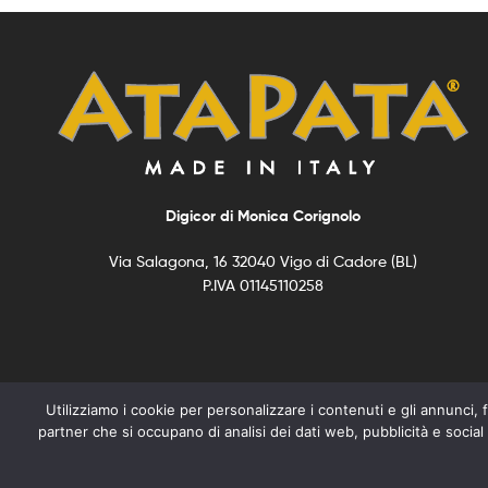
Digicor di Monica Corignolo
Via Salagona, 16 32040 Vigo di Cadore (BL)
P.IVA 01145110258
Utilizziamo i cookie per personalizzare i contenuti e gli annunci, fo
partner che si occupano di analisi dei dati web, pubblicità e social
Copyright © 2021
ATAPATA –
All Rights Reserved –
Privacy e Coo