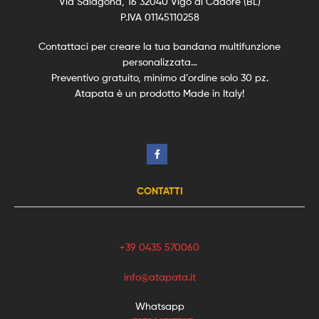
Via Salagona, 16 32040 Vigo di Cadore (BL)
P.IVA 01145110258
Contattaci per creare la tua bandana multifunzione
personalizzata…
Preventivo gratuito, minimo d’ordine solo 30 pz.
Atapata è un prodotto Made in Italy!
CONTATTI
+39 0435 570060
info@atapata.it
Whatsapp