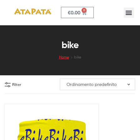
0
€
0.00
ATAPATA
bike
Home
bike
Filter