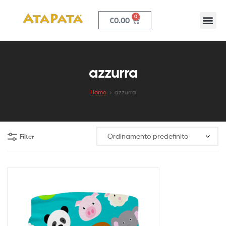
0
€
0.00
ATAPATA
azzurra
Home
azzurra
Filter