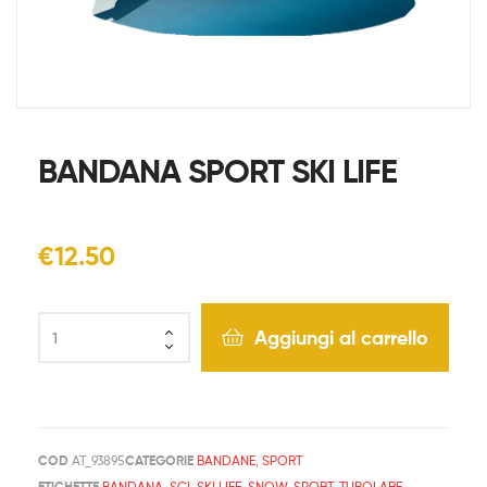
BANDANA SPORT SKI LIFE
€
12.50
Aggiungi al carrello
COD
AT_93895
CATEGORIE
BANDANE
,
SPORT
ETICHETTE
BANDANA
,
SCI
,
SKI LIFE
,
SNOW
,
SPORT
,
TUBOLARE