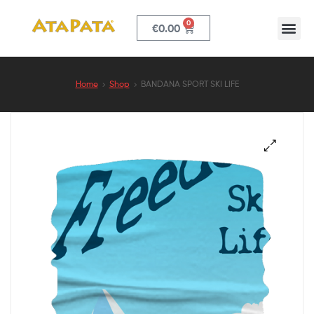
0
€
0.00
ATAPATA
Home
Shop
BANDANA SPORT SKI LIFE
🔍