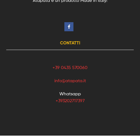
Atapata è un prodotto Made in Italy!
CONTATTI
+39 0435 570060
info@atapata.it
Whatsapp
+393202717397