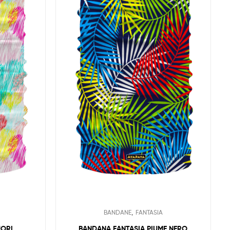
,
BANDANE
FANTASIA
UORI
BANDANA FANTASIA PIUME NERO