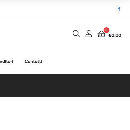
0
€
0.00
nditori
Contatti