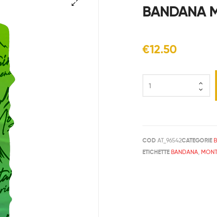
BANDANA 
🔍
€
12.50
COD
AT_96542
CATEGORIE
ETICHETTE
BANDANA
,
MONT