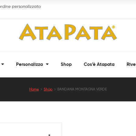
 ordine personalizzato
ATAPATA
Personalizza
Shop
Cos’è Atapata
Rive
Bandane,
fasce
multiuso
e
Home
Shop
BANDANA MONTAGNA VERDE
scaldacollo
personalizzati