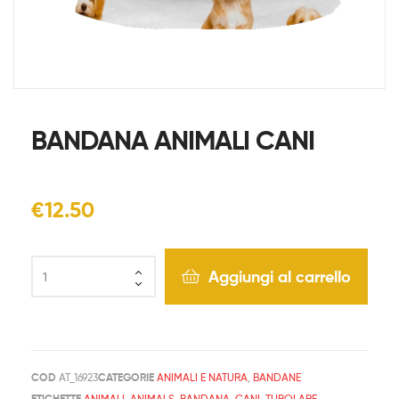
BANDANA ANIMALI CANI
€
12.50
Aggiungi al carrello
COD
AT_16923
CATEGORIE
ANIMALI E NATURA
,
BANDANE
ETICHETTE
ANIMALI
,
ANIMALS
,
BANDANA
,
CANI
,
TUBOLARE