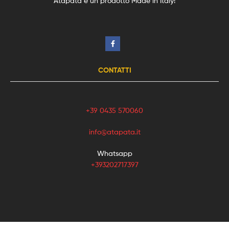
Atapata è un prodotto Made in Italy!
CONTATTI
+39 0435 570060
info@atapata.it
Whatsapp
+393202717397