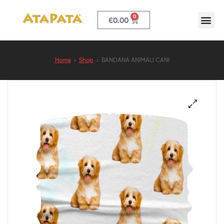
0
€
0.00
ATAPATA
Home
Shop
BANDANA ANIMALI CANI
🔍